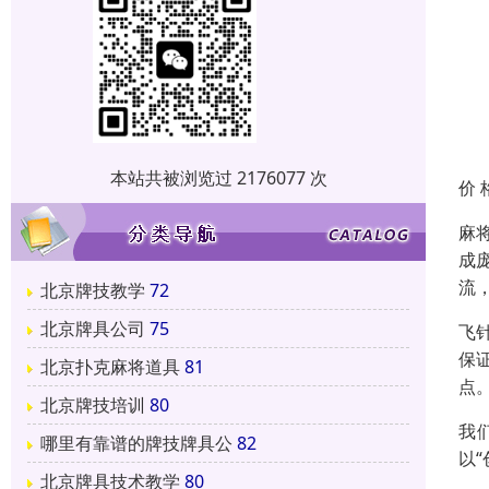
本站共被浏览过 2176077 次
价 
麻
成
流
北京牌技教学
72
北京牌具公司
75
飞
保
北京扑克麻将道具
81
点
北京牌技培训
80
我
哪里有靠谱的牌技牌具公
82
以
北京牌具技术教学
80