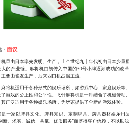
面议
格：
将机早由日本率先发明、生产，上个世纪九十年代初由日本少量
庞大的产业链。麻将机由初传入中国的30号小牌逐渐成功的改革成
，主要由雀友生产，后来四口机占据主流。
针麻将机适用于各种形式的娱乐场所，如游戏中心、家庭娱乐等
证了游戏的公正性和公平性。飞针麻将机是一种结合了机械传动
。其广泛适用于各种娱乐场所，为玩家提供了全新的游戏体验。
们是一家以牌具文化、牌具知识、定制牌具、牌具器材娱乐用
“创新、求实、诚信、共赢、优质服务”而博得客户信赖，不以肤