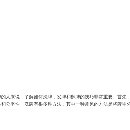
牌的人来说，了解如何洗牌，发牌和翻牌的技巧非常重要。首先
性和公平性，洗牌有很多种方法，其中一种常见的方法是将牌堆