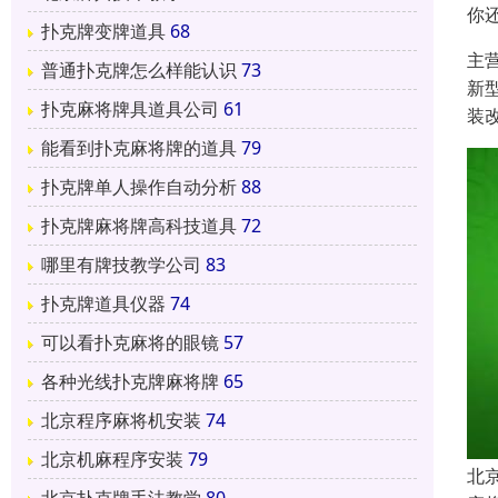
你
扑克牌变牌道具
68
主
普通扑克牌怎么样能认识
73
新
扑克麻将牌具道具公司
61
装
能看到扑克麻将牌的道具
79
扑克牌单人操作自动分析
88
扑克牌麻将牌高科技道具
72
哪里有牌技教学公司
83
扑克牌道具仪器
74
可以看扑克麻将的眼镜
57
各种光线扑克牌麻将牌
65
北京程序麻将机安装
74
北京机麻程序安装
79
北
北京扑克牌手法教学
80