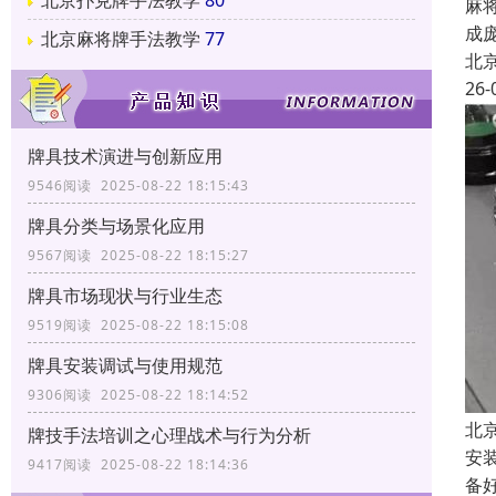
麻
成
北京麻将牌手法教学
77
北
26-
牌具技术演进与创新应用
9546阅读 2025-08-22 18:15:43
牌具分类与场景化应用
9567阅读 2025-08-22 18:15:27
牌具市场现状与行业生态
9519阅读 2025-08-22 18:15:08
牌具安装调试与使用规范
9306阅读 2025-08-22 18:14:52
北
牌技手法培训之心理战术与行为分析
安
9417阅读 2025-08-22 18:14:36
备