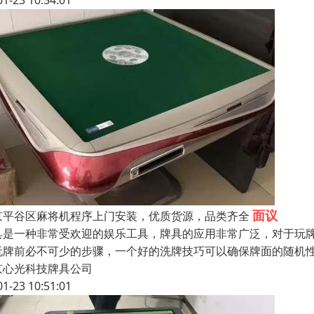
01-23 10:54:01
面议
京平谷区麻将机程序上门安装，优质货源，品类齐全
具是一种非常受欢迎的娱乐工具，牌具的应用非常广泛，对于玩
玩牌前必不可少的步骤，一个好的洗牌技巧可以确保牌面的随机
京心光科技牌具公司
01-23 10:51:01