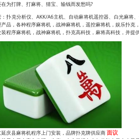
还在为打牌、打麻将、猜宝、输钱而发愁吗?
营：扑克分析仪、AKK/A6主机、自动麻将机遥控器、白光麻
型产品，各种程序麻将机，战神麻将机，遥控麻将机，娱乐扑克
改装程序麻将机，战神麻将机，扑克高科技，麻将高科技，并提
面议
京延庆县麻将机程序上门安装，品牌扑克牌供应商