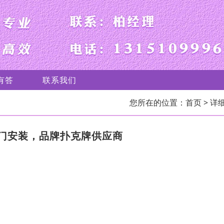
有答
联系我们
您所在的位置：
首页
> 详
门安装，品牌扑克牌供应商