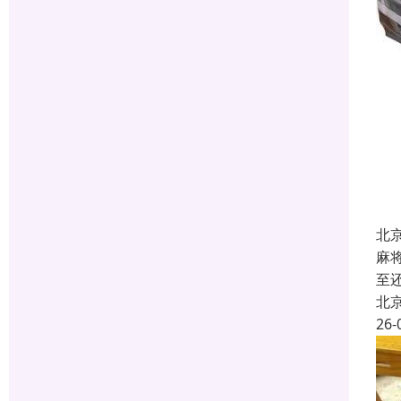
北
麻
至
北
26-