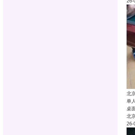
26-
北
单
桌
北
26-