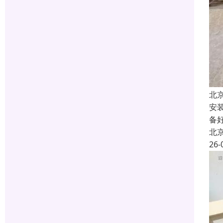
北
安
备
北
26-