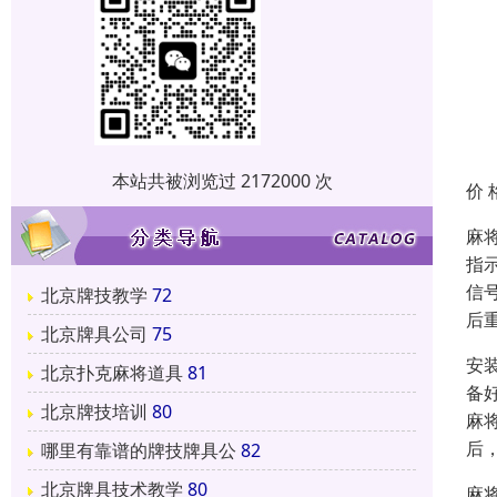
本站共被浏览过 2172000 次
价 
麻
指
信
北京牌技教学
72
后
北京牌具公司
75
安
北京扑克麻将道具
81
备
北京牌技培训
80
麻
后
哪里有靠谱的牌技牌具公
82
北京牌具技术教学
80
麻