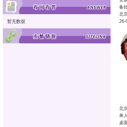
备
北
26-
暂无数据
北
单
桌