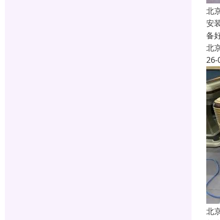
北
安
备
北
26-
北