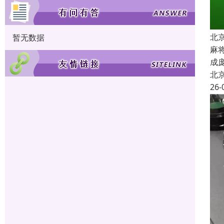
北
暂无数据
麻
成
北
26-