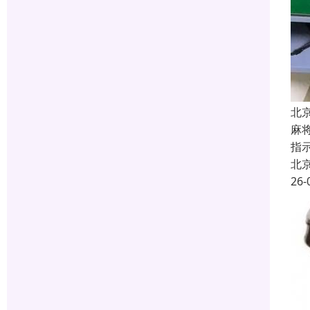
北
麻
指示
北
26-