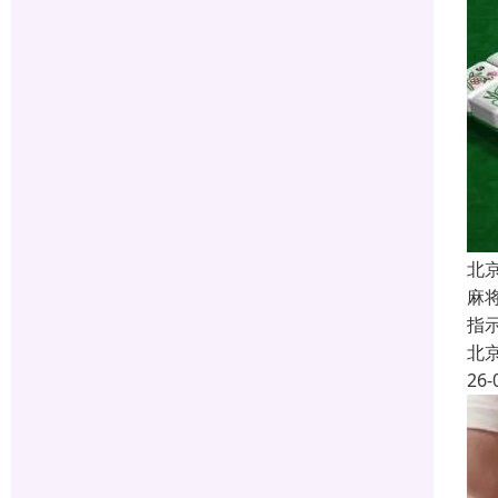
北
麻
指示
北
26-