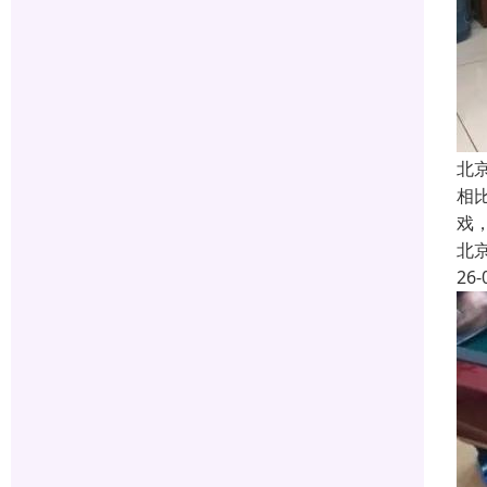
北
相
戏
北
26-