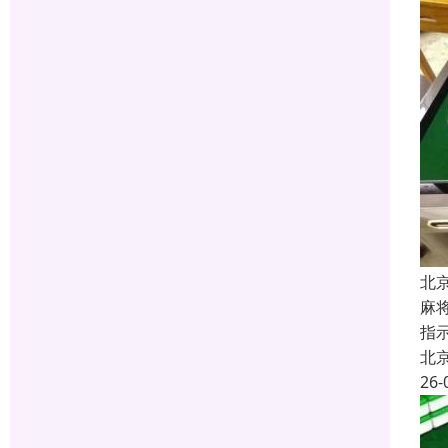
北
麻
指示
北
26-