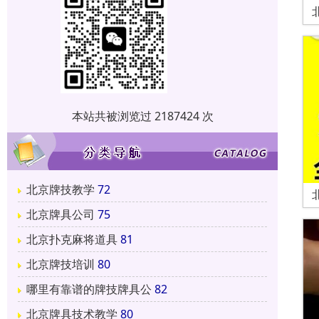
本站共被浏览过 2187424 次
北京牌技教学
72
北京牌具公司
75
北京扑克麻将道具
81
北京牌技培训
80
哪里有靠谱的牌技牌具公
82
北京牌具技术教学
80