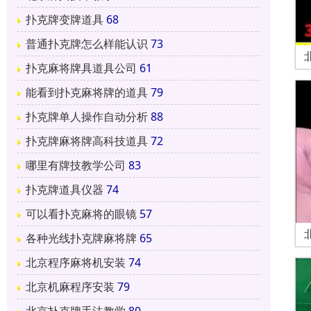
扑克牌变牌道具
68
普通扑克牌怎么样能认识
73
扑克麻将牌具道具公司
61
能看到扑克麻将牌的道具
79
扑克牌单人操作自动分析
88
扑克牌麻将牌高科技道具
72
哪里有牌技教学公司
83
扑克牌道具仪器
74
可以看扑克麻将的眼镜
57
各种光线扑克牌麻将牌
65
北京程序麻将机安装
74
北京机麻程序安装
79
北京扑克牌手法教学
80