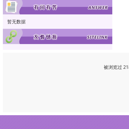
暂无数据
被浏览过 2