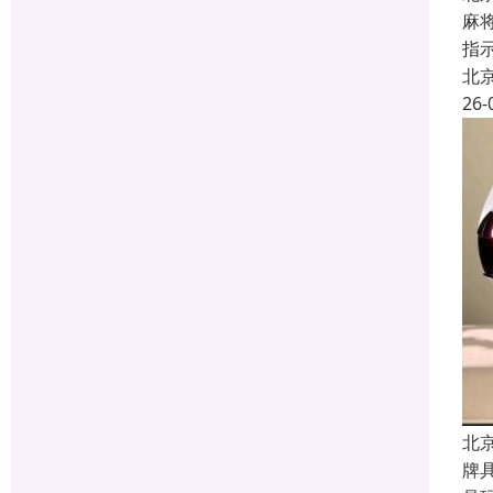
麻
指示
北
26-
北
牌