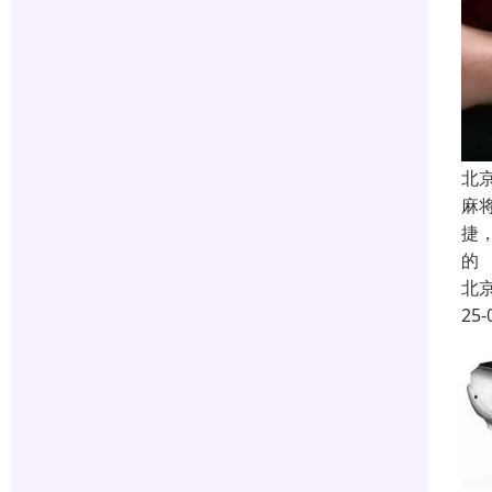
北
麻
捷
的
北
25-