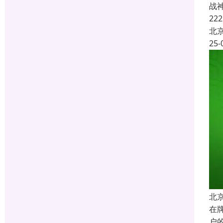
战
2
北
25-
北
在
户