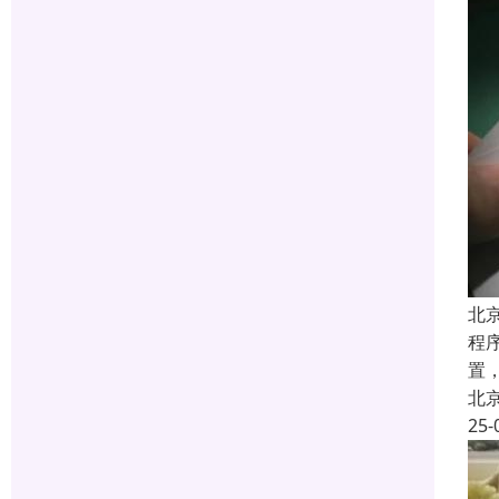
北
程
置
北
25-