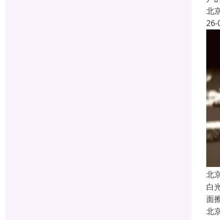
北
26-
北
白
面
北