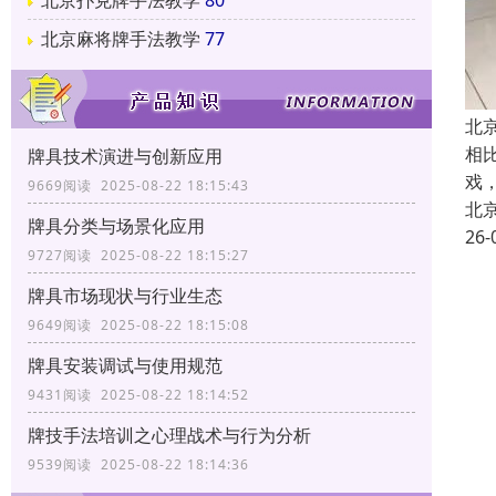
北京麻将牌手法教学
77
北
相
牌具技术演进与创新应用
戏
9669阅读 2025-08-22 18:15:43
北
牌具分类与场景化应用
26-
9727阅读 2025-08-22 18:15:27
牌具市场现状与行业生态
9649阅读 2025-08-22 18:15:08
牌具安装调试与使用规范
9431阅读 2025-08-22 18:14:52
牌技手法培训之心理战术与行为分析
9539阅读 2025-08-22 18:14:36