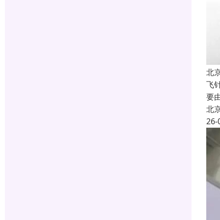
北
飞
要
北
26-