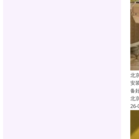
北
安
备
北
26-