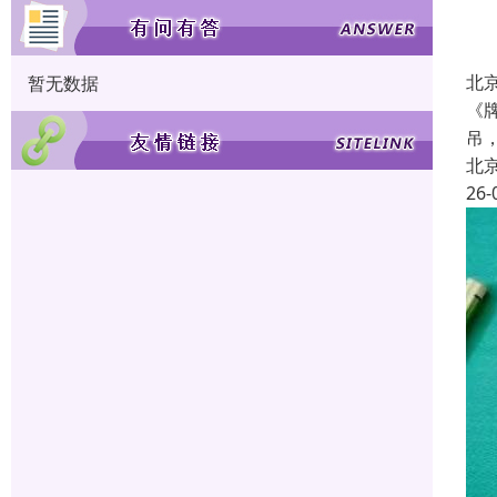
北
暂无数据
《
吊
北
26-