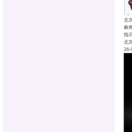
北
麻
指示
北
26-