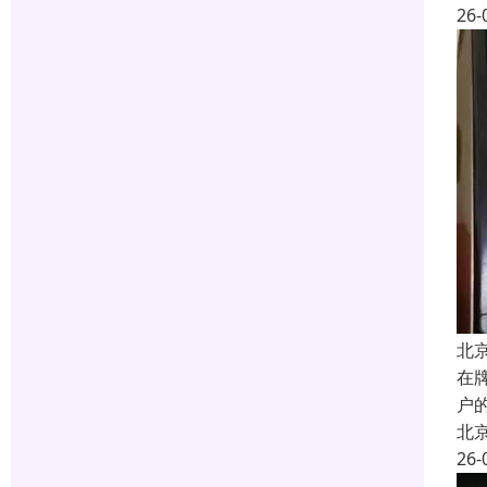
26-
北
在
户
北
26-